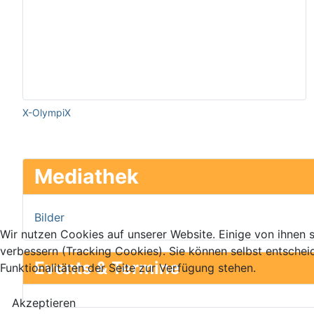
X-OlympiX
Mediathek
Bilder
Wir nutzen Cookies auf unserer Website. Einige von ihnen s
verbessern (Tracking Cookies). Sie können selbst entschei
Events & Termine
Funktionalitäten der Seite zur Verfügung stehen.
Akzeptieren